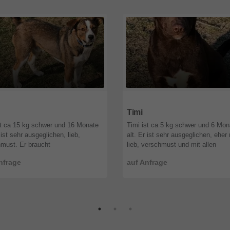
Niederösterreich
2500
Niederösterreich
Timi
t ca 15 kg schwer und 16 Monate
Timi ist ca 5 kg schwer und 6 Mon
 ist sehr ausgeglichen, lieb,
alt. Er ist sehr ausgeglichen, eher 
must. Er braucht
lieb, verschmust und mit allen
wortungsvolle Menschen, welche
verträglich, auch mit den Katzen. 
nfrage
auf Anfrage
 sind ihn sein ganzes Hundeleben
braucht verantwortungsvolle Mensc
 ...