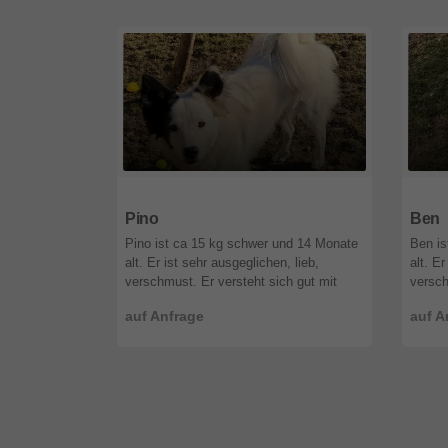
2500
Niederösterreich
2500
Pino
Ben
Pino ist ca 15 kg schwer und 14 Monate
Ben is
alt. Er ist sehr ausgeglichen, lieb,
alt. Er
verschmust. Er versteht sich gut mit
versch
anderen Hunden, mit Katzen jedoch
verant
auf Anfrage
auf A
nicht. Er liebt Kinder und ist seh ...
bereit
lang al