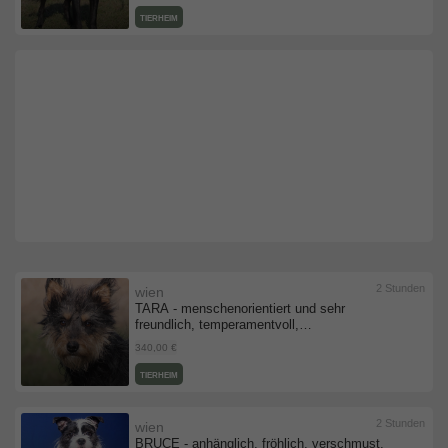
TIERHEIM
2 Stunden
wien
TARA - menschenorientiert und sehr
freundlich, temperamentvoll,
bewegungsfreudig, intelligent, Mischling -
340,00 €
Hündin
TIERHEIM
2 Stunden
wien
BRUCE - anhänglich, fröhlich, verschmust,