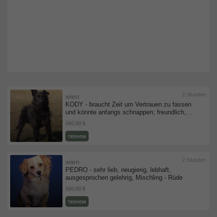
2 Stunden
wien
KODY - braucht Zeit um Vertrauen zu fassen
und könnte anfangs schnappen; freundlich,
anhänglich, temperamentvoll, klug, treu,
340,00 €
Mischling - Rüde
TIERHEIM
2 Stunden
wien
PEDRO - sehr lieb, neugierig, lebhaft,
ausgesprochen gelehrig, Mischling - Rüde
340,00 €
TIERHEIM