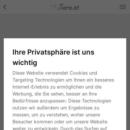
Ihre Privatsphäre ist uns
Tiermarkt
wichtig
Suche
Diese Website verwendet Cookies und
Targeting Technologien um Ihnen ein besseres
1 Stunde
Steiermark
Internet-Erlebnis zu ermöglichen und die
Wer schenkt Lola ein weiches und warmes
Körbchen?, Mischling - Hündin
Werbung, die Sie sehen, besser an Ihre
450,00 €
Bedürfnisse anzupassen. Diese Technologien
nutzen wir außerdem um Ergebnisse zu
TIERHEIM
messen, um zu verstehen, woher unsere
Besucher kommen oder um unsere Website
1 Stunde
Steiermark
💛 Strupi – ein großer Hund mit einem noch
weiter zu entwickeln. Durch das Surfen auf