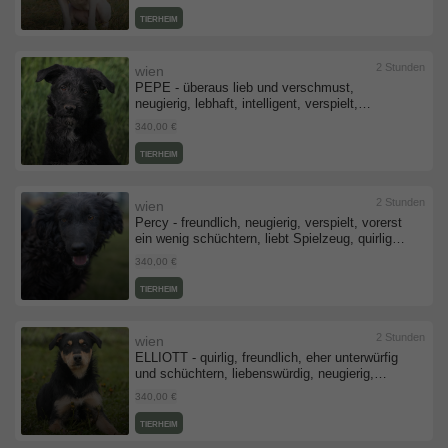
möglicherweise anfangs aggressiv, American
Staffordshire Terrier (Video auf HP) - Hündin
TIERHEIM
2 Stunden
wien
PEPE - überaus lieb und verschmust,
neugierig, lebhaft, intelligent, verspielt,
Mischling (Video-Link vorhanden) - Rüde
340,00 €
TIERHEIM
2 Stunden
wien
Percy - freundlich, neugierig, verspielt, vorerst
ein wenig schüchtern, liebt Spielzeug, quirlig,
liebenswürdig, Mischling (Video-Link
340,00 €
vorhanden) - Rüde
TIERHEIM
2 Stunden
wien
ELLIOTT - quirlig, freundlich, eher unterwürfig
und schüchtern, liebenswürdig, neugierig,
gutmütig, sanft, Mischling (Video-Link
340,00 €
vorhanden) - Rüde
TIERHEIM