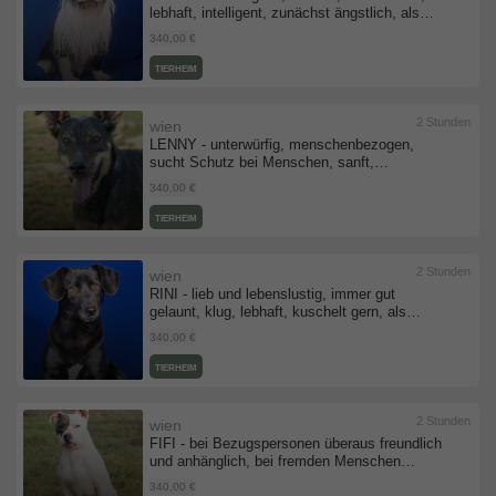
lebhaft, intelligent, zunächst ängstlich, als
Zweithund zu einer Hündin, Boston Terrier
340,00 €
Mischling - Rüde
TIERHEIM
2 Stunden
wien
LENNY - unterwürfig, menschenbezogen,
sucht Schutz bei Menschen, sanft,
verschmust, verspielt, Mischling (Video-Link
340,00 €
vorhanden) - Rüde
TIERHEIM
2 Stunden
wien
RINI - lieb und lebenslustig, immer gut
gelaunt, klug, lebhaft, kuschelt gern, als
Zweithund zu einer Hündin, Dackel Mischling -
340,00 €
Rüde
TIERHEIM
2 Stunden
wien
FIFI - bei Bezugspersonen überaus freundlich
und anhänglich, bei fremden Menschen
unsicher, nervös, misstrauisch,
340,00 €