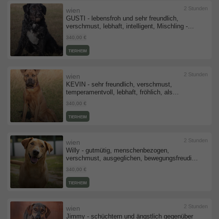
2 Stunden
wien
GUSTI - lebensfroh und sehr freundlich,
verschmust, lebhaft, intelligent, Mischling -
Rüde
340,00 €
TIERHEIM
2 Stunden
wien
KEVIN - sehr freundlich, verschmust,
temperamentvoll, lebhaft, fröhlich, als
Zweithund zu einer Hündin, American
340,00 €
Staffordshire Terrier - Rüde
TIERHEIM
2 Stunden
wien
Willy - gutmütig, menschenbezogen,
verschmust, ausgeglichen, bewegungsfreudig,
Mischling (Video-Link vorhanden) - Rüde
340,00 €
TIERHEIM
2 Stunden
wien
Jimmy - schüchtern und ängstlich gegenüber