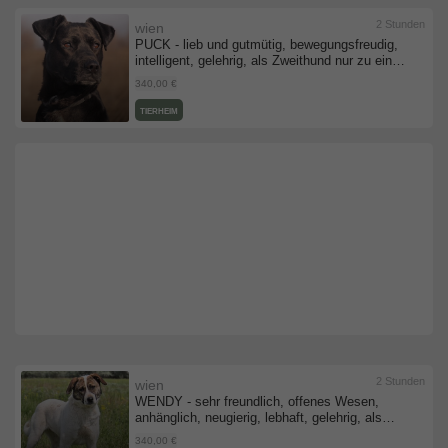
2 Stunden
wien
PUCK - lieb und gutmütig, bewegungsfreudig,
intelligent, gelehrig, als Zweithund nur zu einer
Hündin, Mischling (Video-Link vorhanden) -
340,00 €
Rüde
TIERHEIM
2 Stunden
wien
WENDY - sehr freundlich, offenes Wesen,
anhänglich, neugierig, lebhaft, gelehrig, als
Zweithund zu einem Rüden, Mischling (Video-
340,00 €