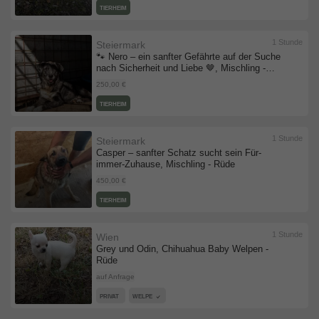
TIERHEIM
1 Stunde
Steiermark
🐾 Nero – ein sanfter Gefährte auf der Suche
nach Sicherheit und Liebe 🤎, Mischling -
Rüde
250,00 €
TIERHEIM
1 Stunde
Steiermark
Casper – sanfter Schatz sucht sein Für-
immer-Zuhause, Mischling - Rüde
450,00 €
TIERHEIM
1 Stunde
Wien
Grey und Odin, Chihuahua Baby Welpen -
Rüde
auf Anfrage
PRIVAT
WELPE