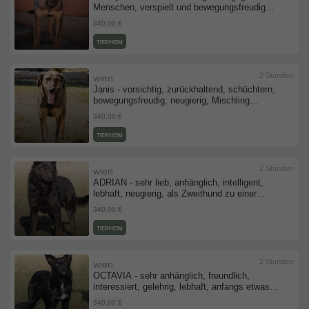
Menschen, verspielt und bewegungsfreudig
mit anderen Hunden, Mischling (Video-Link
340,00 €
vorhanden) - Rüde
TIERHEIM
2 Stunden
wien
Janis - vorsichtig, zurückhaltend, schüchtern,
bewegungsfreudig, neugierig, Mischling
(Video-Link vorhanden) - Hündin
340,00 €
TIERHEIM
2 Stunden
wien
ADRIAN - sehr lieb, anhänglich, intelligent,
lebhaft, neugierig, als Zweithund zu einer
Hündin, anfangs etwas ängstlich, Mischling
340,00 €
(Video-Link vorhanden) - Rüde
TIERHEIM
2 Stunden
wien
OCTAVIA - sehr anhänglich, freundlich,
interessiert, gelehrig, lebhaft, anfangs etwas
ängstlich, Mischling - Hündin
340,00 €