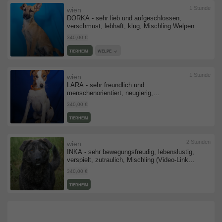
1 Stunde
wien
DORKA - sehr lieb und aufgeschlossen,
verschmust, lebhaft, klug, Mischling Welpen -
Hündin
340,00 €
TIERHEIM
WELPE
1 Stunde
wien
LARA - sehr freundlich und
menschenorientiert, neugierig,
temperamentvoll, lebhaft, intelligent, als
340,00 €
Zweithund zu einem mittelgroßen oder großen
Rüden, Glatthaar Foxterrier - Hündin
TIERHEIM
2 Stunden
wien
INKA - sehr bewegungsfreudig, lebenslustig,
verspielt, zutraulich, Mischling (Video-Link
vorhanden) - Hündin
340,00 €
TIERHEIM