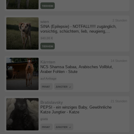
Link vorhanden) - Hündin
TIERHEIM
2 Stunden
wien
SINA (Epilepsie) - NOTFALL!!!!! zugänglich,
vorsichtig, schüchtern, lieb, neugierig,
Mischling (Video-Link vorhanden) - Hündin
340,00 €
TIERHEIM
14 Stunden
Kärnten
NCS Shamsa Sabaa, Arabisches Vollblut,
Araber Fohlen - Stute
auf Anfrage
PRIVAT
JUNGTIER
21 Stunden
Bratislavsky
PEPSI - ein winziges Baby, Gewöhnliche
Katze Jungtier - Katze
gratis
PRIVAT
JUNGTIER