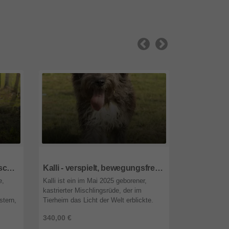
1092
wien
1092
wien
Dora - sehr anhänglich, verschmust, bewegungsfreudig, dominant
Kalli - verspielt, bewegungsfreudig, neugierig, ausgeglichen, menschenbezogen
e,
Kalli ist ein im Mai 2025 geborener,
Kenzo ist ein
kastrierter Mischlingsrüde, der im
kastrierter M
stern,
Tierheim das Licht der Welt erblickte.
serbischen Ti
or dem
Seine Mutter Mona wurde hochträchtig
Welt erblickt
340,00 €
340,00 €
 ...
vor dem Tierheim ausgesetzt und b ...
hochträchtig 