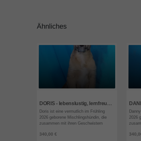
Ähnliches
1092
wien
1092
DORIS - lebenslustig, lernfreudig, kuschelt gern, interessiert, anhänglich
Doris ist eine vermutlich im Frühling
Danny 
2026 geborene Mischlingshündin, die
2026 g
zusammen mit ihren Geschwistern
zusam
ausgesetzt gefunden und in das
ausges
340,00 €
340,0
Tierheim unserer ungarischen
Tierhe