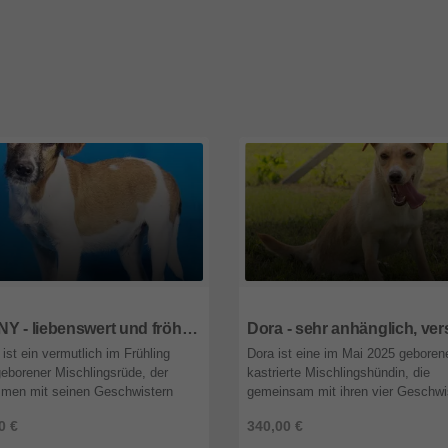
wien
1092
wien
DANNY - liebenswert und fröhlich, neugierig, anhänglich, lebhaft, gelehrig
ist ein vermutlich im Frühling
Dora ist eine im Mai 2025 geboren
eborener Mischlingsrüde, der
kastrierte Mischlingshündin, die
men mit seinen Geschwistern
gemeinsam mit ihren vier Geschwi
etzt gefunden und in das
Dino, Daria, Diana und Daphne, v
0 €
340,00 €
im unserer ungarischen
Tierheim in Svilos ausgesetzt wurd