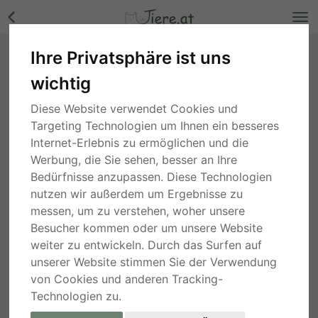
Ihre Privatsphäre ist uns
PHILIP - nettes und offenes Wesen, immer
wichtig
fröhlich, neugierig, anhänglich, manchmal
dickköpfig, als Zweithund nur zu einer Hündin,
Diese Website verwendet Cookies und
Shar Pei Mischling (Video-Link vorhanden) -
Targeting Technologien um Ihnen ein besseres
Rüde Bilder
Internet-Erlebnis zu ermöglichen und die
wien
, vor 10 Tagen
Werbung, die Sie sehen, besser an Ihre
Bedürfnisse anzupassen. Diese Technologien
nutzen wir außerdem um Ergebnisse zu
messen, um zu verstehen, woher unsere
Besucher kommen oder um unsere Website
weiter zu entwickeln. Durch das Surfen auf
unserer Website stimmen Sie der Verwendung
von Cookies und anderen Tracking-
Technologien zu.