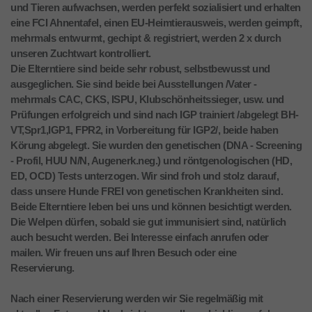
und Tieren aufwachsen, werden perfekt sozialisiert und erhalten
eine FCI Ahnentafel, einen EU-Heimtierausweis, werden geimpft,
mehrmals entwurmt, gechipt & registriert, werden 2 x durch
unseren Zuchtwart kontrolliert.
Die Elterntiere sind beide sehr robust, selbstbewusst und
ausgeglichen. Sie sind beide bei Ausstellungen /Vater -
mehrmals CAC, CKS, ISPU, Klubschönheitssieger, usw. und
Prüfungen erfolgreich und sind nach IGP trainiert /abgelegt BH-
VT,Spr1,IGP1, FPR2, in Vorbereitung für IGP2/, beide haben
Körung abgelegt. Sie wurden den genetischen (DNA - Screening
- Profil, HUU N/N, Augenerk.neg.) und röntgenologischen (HD,
ED, OCD) Tests unterzogen. Wir sind froh und stolz darauf,
dass unsere Hunde FREI von genetischen Krankheiten sind.
Beide Elterntiere leben bei uns und können besichtigt werden.
Die Welpen dürfen, sobald sie gut immunisiert sind, natürlich
auch besucht werden. Bei Interesse einfach anrufen oder
mailen. Wir freuen uns auf Ihren Besuch oder eine
Reservierung.
Nach einer Reservierung werden wir Sie regelmäßig mit