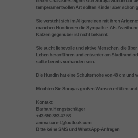
lieben Charakters eignet sich Soraya wunderbar a
temperamentvollen Art sollten Kinder aber schon g
Sie versteht sich im Allgemeinen mit ihren Artgeno
manchen Hündinnen die Sympathie. Als Zweithund 
Katzen gegenüber ist nicht bekannt.
Sie sucht liebevolle und aktive Menschen, die über 
Leben heranführen und entweder am Stadtrand ode
sollte bereits vorhanden sein.
Die Hündin hat eine Schulterhöhe von 48 cm und wi
Möchten Sie Sorayas großen Wunsch erfüllen und 
Kontakt:
Barbara Hengstschläger
+43 650 353 47 53
animalcare-1@outlook.com
Bitte keine SMS und WhatsApp-Anfragen