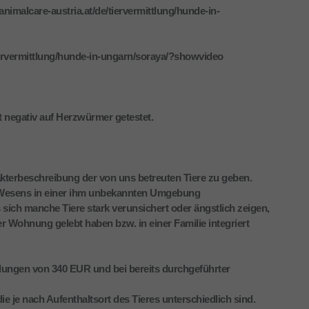
imalcare-austria.at/de/tiervermittlung/hunde-in-
iervermittlung/hunde-in-ungarn/soraya/?showvideo
t negativ auf Herzwürmer getestet.
kterbeschreibung der von uns betreuten Tiere zu geben.
es Wesens in einer ihm unbekannten Umgebung
sich manche Tiere stark verunsichert oder ängstlich zeigen,
ner Wohnung gelebt haben bzw. in einer Familie integriert
ungen von 340 EUR und bei bereits durchgeführter
ie je nach Aufenthaltsort des Tieres unterschiedlich sind.