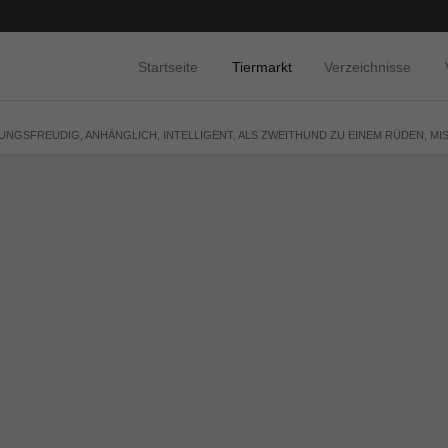
Startseite
Tiermarkt
Verzeichnisse
NGSFREUDIG, ANHÄNGLICH, INTELLIGENT, ALS ZWEITHUND ZU EINEM RÜDEN, MIS