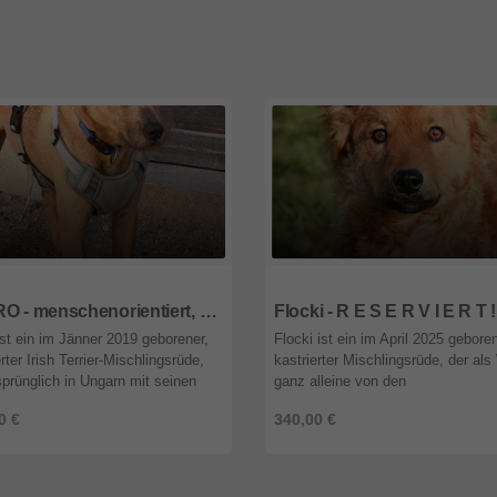
wien
1092
wien
FERRO - menschenorientiert, sehr freundlich, kinderlieb, klug, sehr gelehrig, aufmerksam, bewegungsfreudig, Jagdtrieb, nicht zu Kleintieren
ist ein im Jänner 2019 geborener,
Flocki ist ein im April 2025 geboren
rter Irish Terrier-Mischlingsrüde,
kastrierter Mischlingsrüde, der al
sprünglich in Ungarn mit seinen
ganz alleine von den
istern in einem Feld ausgesetzt
Tierheimmitarbeitern bei einem
0 €
340,00 €
en und unseren un ...
nahegelegenen See gefunden und 
Tierheim in ...