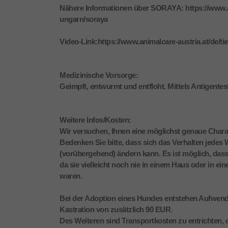
Nähere Informationen über SORAYA: https://www.an
ungarn/soraya
Video-Link:https://www.animalcare-austria.at/de/t
Medizinische Vorsorge:
Geimpft, entwurmt und entfloht. Mittels Antigentes
Weitere Infos/Kosten:
Wir versuchen, Ihnen eine möglichst genaue Chara
Bedenken Sie bitte, dass sich das Verhalten jed
(vorübergehend) ändern kann. Es ist möglich, dass 
da sie vielleicht noch nie in einem Haus oder in ei
waren.
Bei der Adoption eines Hundes entstehen Aufwend
Kastration von zusätzlich 90 EUR.
Des Weiteren sind Transportkosten zu entrichten, d