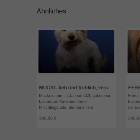
Ähnliches
1092
wien
1092
MUCKI - lieb und fröhlich, verschmust, lebhaft, klug, katzenverträglich, als Zweithund zu einer Hündin, anfangs etwas ängstlich
Mucki ist ein im Jänner 2025 geborener,
Ferro 
kastrierter Yorkshire Terrier
kastrie
Mischlingsrüde, der bei einem
der ur
Hundevermehrer beschlagnahmt und in
Geschw
340,00 €
340,0
das Tierheim unserer ungarischen
gefund
Partnerorgan ...