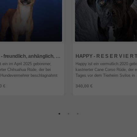
wien
1092
wien
LOKI - freundlich, anhänglich, verschmust, lebhaft, intelligent, anfangs sehr ängstlich, könnte schnappen wenn er keinen anderen Ausweg sieht
st ein im April 2025 geborener,
Happy ist ein vermutlich 2020 gebo
erter Chihuahua Rüde, der bei
kastrierter Cane Corso Rüde, der 
 Hundevermehrer beschlagnahmt
Tages vor dem Tierheim Svilos in
 das Tierheim unserer ungarischen
Serbien saß, wo er vermutlich
0 €
340,00 €
rorganisation gebracht wur ...
ausgesetzt worden war. Er lebt in
...