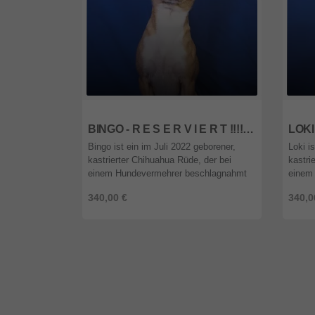
1092
wien
1092
BINGO - R E S E R V I E R T !!!!! anfangs ängstlich, könnte schnappen wenn er sich bedrängt fühlt; anhänglich, freundlich, verschmust, lebhaft, sehr gelehrig
Bingo ist ein im Juli 2022 geborener,
Loki i
kastrierter Chihuahua Rüde, der bei
kastri
einem Hundevermehrer beschlagnahmt
einem
und in das Tierheim unserer ungarischen
und in
340,00 €
340,0
Partnerorganisation gebracht wur ...
Partne