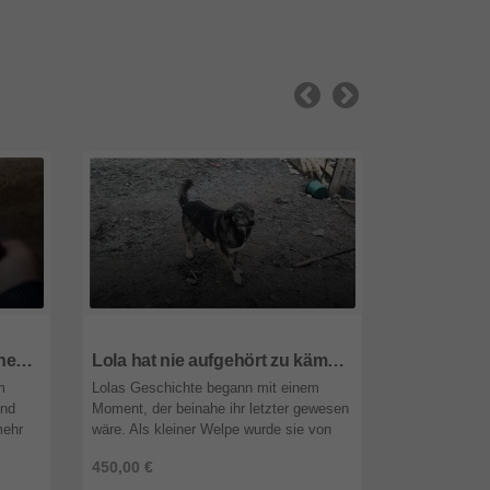
8072
Steiermark
8072
Steier
Wer sieht Aarons leises Flehen nach Liebe?
Lola hat nie aufgehört zu kämpfen
m
Lolas Geschichte begann mit einem
Die junge Ron
und
Moment, der beinahe ihr letzter gewesen
ein Jahr alt 
mehr
wäre. Als kleiner Welpe wurde sie von
Rand der Wel
unserer Tierschutzkollegin aus dem
neugierig am 
450,00 €
450,00 €
und d
Wasser gerettet, nur Sekunden vom ...
sich in ihre k