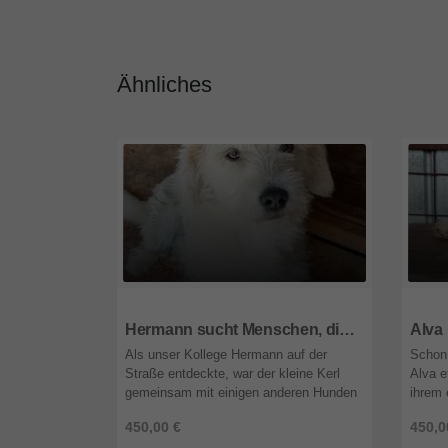
Ähnliches
8072
Steiermark
8072
Hermann sucht Menschen, die ihn nie wieder alleine lassen
Als unser Kollege Hermann auf der
Schon 
Straße entdeckte, war der kleine Kerl
Alva e
gemeinsam mit einigen anderen Hunden
ihrem 
unterwegs. Vermutlich waren sie auf der
Auge z
450,00 €
450,0
Suche nach etwas Futter, um ihre ...
diese 