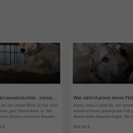
Steiermark
8072
Steiermark
Alva ist wunderschön , vorsichtig und einfach ganz besonders
auf den ersten Blick ist klar, dass
Aaron, etwa 2 Jahre alt, mit seine
twas ganz Besonderes ist. Mit
wunderschönen graubraunen Fell 
einen blauen und einem braunen
diesen tiefen braunen Augen, die 
ieht sie alle in ihren Bann. Dazu
erzählen, als Worte es je könnten.
0 €
450,00 €
wunderschönen schwar ...
Augen, in denen Hoffnung liegt… 