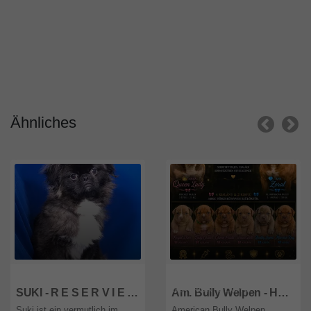
Ähnliches
wien
GY&#336;R-MOSON-
SOPRON MEGYE
SUKI - R E S E R V I E R T !!!!! sehr freundlich, fröhlich, verschmust, sehr lebhaft, intelligent
Am. Bully Welpen - Hündin
Suki ist ein vermutlich im
American Bully Welpen