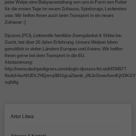
jeder Welpe eine Babyausstattung von uns in Form von Futter
für die ersten Tage im neuen Zuhause, Spielzeuge, Leckereien
usw. Wir helfen Ihnen auch beim Transport in ein neues
Zuhause :)
Djuszes (FCI), Liebevolle familiäre Zwergdackel & Shiba Inu
Zucht, hat über 20 Jahre Erfahrung. Unsere Welpen leben
gemütlich in vielen Ländern Europas und Asiens. Wir helfen
Ihnen gerne bei dem Transport in die EU.
Abstammung:
http://www.dachpedigrees.com/dog/c-djuszes-fci-nid/470457?
fbclid=IwAR2DL7HQerrq5BfJgzaZtamb_j05JxOosoAwnKjVDKG
nqlb9g
Artur Litwa
Adresse & Kontakt