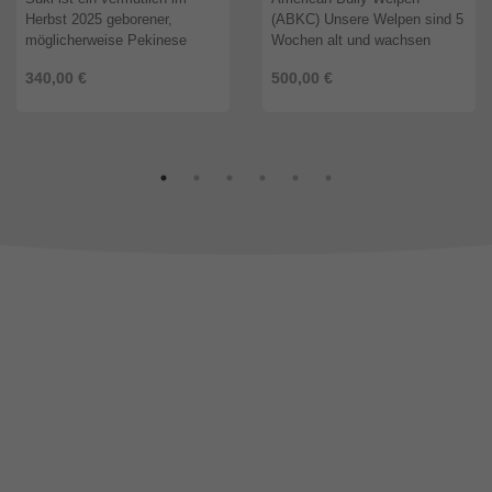
Herbst 2025 geborener,
(ABKC) Unsere Welpen sind 5
möglicherweise Pekinese
Wochen alt und wachsen
Mischlingsrüde, der
liebevoll im Familienkreis auf.
340,00 €
500,00 €
ausgesetzt gefunden und im
Sie werden von klein auf
Tierheim unserer ungarischen
sozialisiert und wachsen in
Partnerorganisation
einer sauberen Umgebun ...
aufgenommen ...