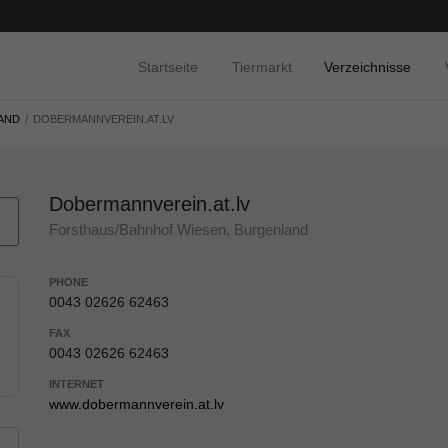
Startseite
Tiermarkt
Verzeichnisse
AND
DOBERMANNVEREIN.AT.LV
Dobermannverein.at.lv
Forsthaus/Bahnhof Wiesen, Burgenland
PHONE
0043 02626 62463
FAX
0043 02626 62463
INTERNET
www.dobermannverein.at.lv