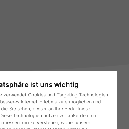
vatsphäre ist uns wichtig
e verwendet Cookies und Targeting Technologien
 besseres Internet-Erlebnis zu ermöglichen und
die Sie sehen, besser an Ihre Bedürfnisse
RSS-Feeds
Diese Technologien nutzen wir außerdem um
Für Webmaster
u messen, um zu verstehen, woher unsere
Kleinanzeigen-Österreich