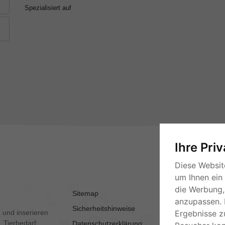
Spezialisiert auf
Ihre Pri
Diese Websit
um Ihnen ein
die Werbung, 
Sitemap
AGB
anzupassen. 
Sicherheitshinweise
Kontakt
 und inserieren
Ergebnisse z
 Tierbedarf,
Datenschutzerklärung
Impressum