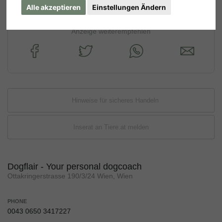
Alle akzeptieren
Einstellungen Ändern
Anzeige weiterempfehlen
Hinweise für sicheres Handeln
Inserat an Tiere.at melden
Dogflair - Your personal dogcoach
Ottakringerstrasse 190/3/24 Wien, Wien
PHONE
0043 0650 3417227