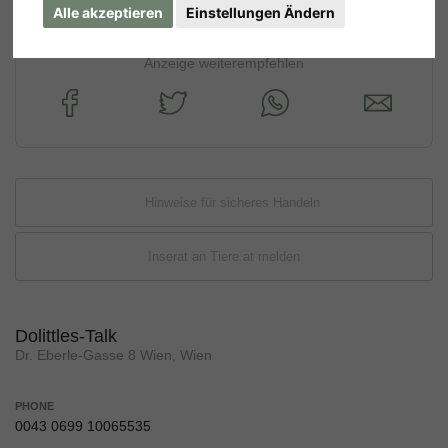
Alle akzeptieren
Einstellungen Ändern
Anzeige weiterempfehlen
Hinweise für sicheres Handeln
Inserat an Tiere.at melden
Dolittles-Talk
Dr. Eberle-Gasse 8 Wien, Wien
PHONE
0043 0699 10065535