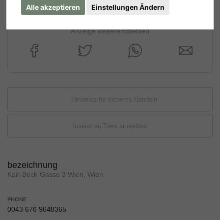
Alle akzeptieren
Einstellungen Ändern
Anzeige weiterempfehlen
Hinweise für sicheres Handeln
Inserat an Tiere.at melden
bezeichnung
Karl-Beck-Gasse 3 Wien, Wien
PHONE
0043 676 9648365