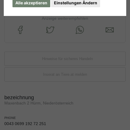
Alle akzeptieren
Einstellungen Ändern
Anzeige weiterempfehlen
Hinweise für sicheres Handeln
Inserat an Tiere.at melden
bezeichnung
Maxenbach 2 Hürm, Niederösterreich
PHONE
0043 0699 192 72 251