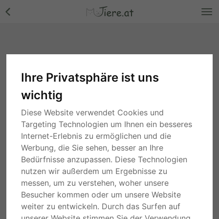
Ihre Privatsphäre ist uns
wichtig
Egal Jungtier - Kater
Diese Website verwendet Cookies und
Wien
vor 4 Jahren
Targeting Technologien um Ihnen ein besseres
gratis
Internet-Erlebnis zu ermöglichen und die
Werbung, die Sie sehen, besser an Ihre
Beschreibung
Details
Anbieter
Bedürfnisse anzupassen. Diese Technologien
nutzen wir außerdem um Ergebnisse zu
Ich suche 2 Katzen am besten Geschwister die auch gerne Mal
messen, um zu verstehen, woher unsere
im Garten bzw in der Gegend herum spazieren.
Besucher kommen oder um unsere Website
weiter zu entwickeln. Durch das Surfen auf
Hauptsächlich brauche ich die Katzen um Mäuse zu fangen,
unserer Website stimmen Sie der Verwendung