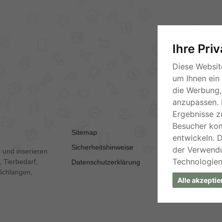
Ihre Pri
Diese Websit
um Ihnen ein
die Werbung, 
anzupassen. 
Ergebnisse z
Besucher ko
Sitemap
AGB
entwickeln. 
Sicherheitshinweise
Kontakt
der Verwend
 und inserieren
Technologien
 Tierbedarf,
Datenschutzerklärung
Impressum
Schlangen,
Alle akzeptie