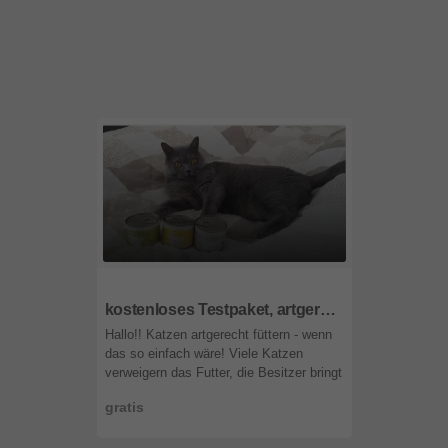
7151
Burgenland
kostenloses Testpaket, artgerechtes Katzenfut
Hallo!! Katzen artgerecht füttern - wenn
das so einfach wäre! Viele Katzen
verweigern das Futter, die Besitzer bringt
das zum Verzweifeln! Das Problem
gratis
kommt häufiger vor, als ma ...