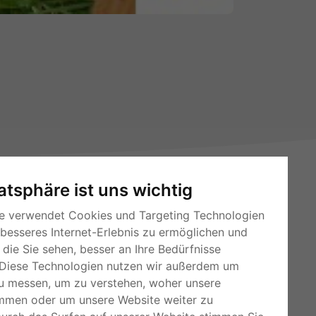
vatsphäre ist uns wichtig
e verwendet Cookies und Targeting Technologien
 besseres Internet-Erlebnis zu ermöglichen und
die Sie sehen, besser an Ihre Bedürfnisse
Diese Technologien nutzen wir außerdem um
RSS-Feeds
u messen, um zu verstehen, woher unsere
Für Webmaster
mmen oder um unsere Website weiter zu
Kleinanzeigen-Österreich