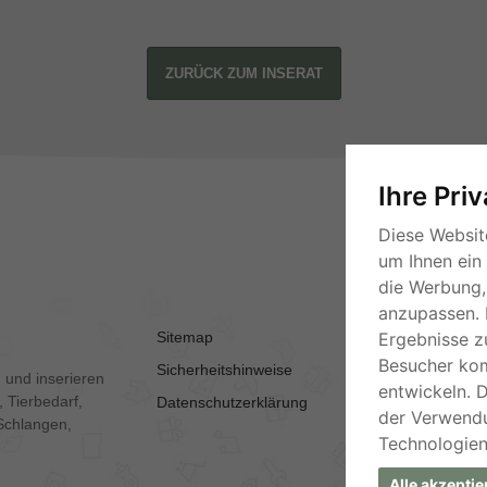
ZURÜCK ZUM INSERAT
Ihre Pri
Diese Websit
um Ihnen ein
die Werbung, 
anzupassen. 
Sitemap
AGB
Ergebnisse z
Besucher ko
Sicherheitshinweise
Kontakt
 und inserieren
entwickeln. 
 Tierbedarf,
Datenschutzerklärung
Impressum
der Verwend
Schlangen,
Technologien
Alle akzeptie