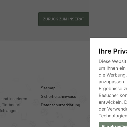
ZURÜCK ZUM INSERAT
Ihre Pri
Diese Websit
um Ihnen ein
die Werbung, 
anzupassen. 
Sitemap
AGB
Ergebnisse z
Besucher ko
Sicherheitshinweise
Kontakt
 und inserieren
entwickeln. 
 Tierbedarf,
Datenschutzerklärung
Impressum
der Verwend
Schlangen,
Technologien
Alle akzeptie