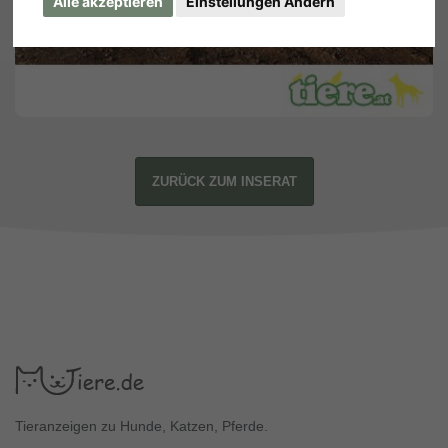
Alle akzeptieren
Einstellungen Ändern
ZURÜCK ZUM INSERAT
Tieranzeigen zu Hunde, Katzen, Pferde.