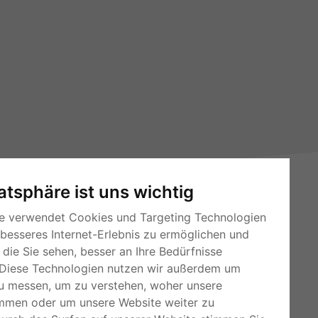
vatsphäre ist uns wichtig
e verwendet Cookies und Targeting Technologien
 besseres Internet-Erlebnis zu ermöglichen und
die Sie sehen, besser an Ihre Bedürfnisse
RSS-Feeds
Diese Technologien nutzen wir außerdem um
u messen, um zu verstehen, woher unsere
Für Webmaster
mmen oder um unsere Website weiter zu
Kleinanzeigen-Österreich