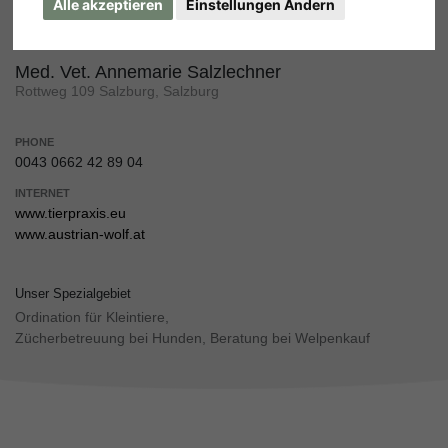
Alle akzeptieren
Einstellungen Ändern
Med. Vet. Annemarie Salzlechner
Rottweg 109 Salzburg, Salzburg
PHONE
0043 0662 42 89 04
INTERNET
www.tierpraxis.eu
www.austrian-wolf.at
Unser Spezialgebiet
Ordination für Kleintiere,
Zücherbetreuung bei Hunden, Beratung bei Welpenkauf