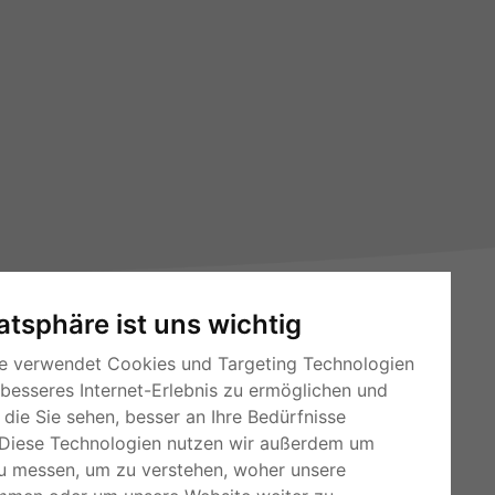
vatsphäre ist uns wichtig
e verwendet Cookies und Targeting Technologien
 besseres Internet-Erlebnis zu ermöglichen und
die Sie sehen, besser an Ihre Bedürfnisse
RSS-Feeds
Diese Technologien nutzen wir außerdem um
Für Webmaster
u messen, um zu verstehen, woher unsere
Kleinanzeigen-Österreich