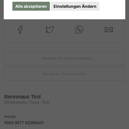
Alle akzeptieren
Einstellungen Ändern
Anzeige weiterempfehlen
Hinweise für sicheres Handeln
Inserat an Tiere.at melden
Rennmaus Tirol
Dörferstraße Thaur, Tirol
PHONE
0043 0677 62206423