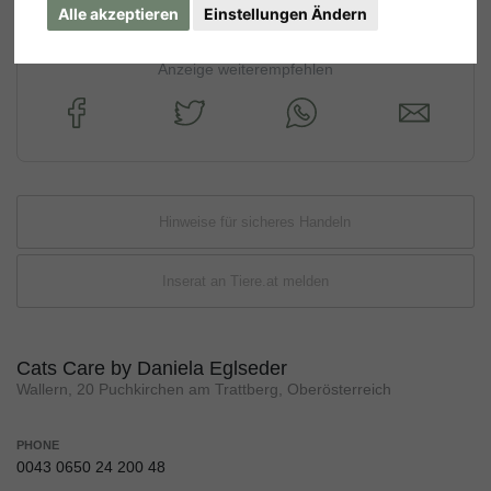
Alle akzeptieren
Einstellungen Ändern
Anzeige weiterempfehlen
Hinweise für sicheres Handeln
Inserat an Tiere.at melden
Cats Care by Daniela Eglseder
Wallern, 20 Puchkirchen am Trattberg, Oberösterreich
PHONE
0043 0650 24 200 48