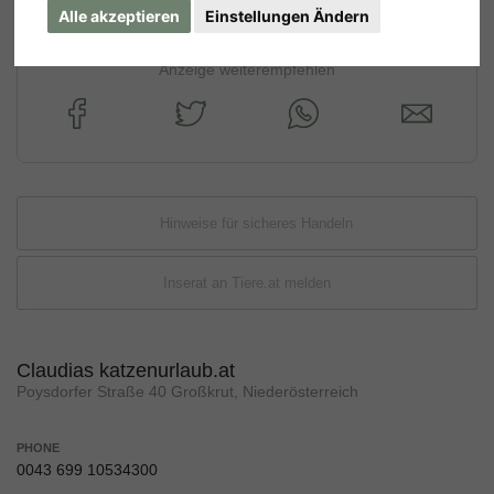
Alle akzeptieren
Einstellungen Ändern
Anzeige weiterempfehlen
Hinweise für sicheres Handeln
Inserat an Tiere.at melden
Claudias katzenurlaub.at
Poysdorfer Straße 40 Großkrut, Niederösterreich
PHONE
0043 699 10534300