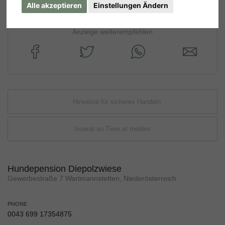
Alle akzeptieren
Einstellungen Ändern
Anzeige weiterempfehlen
Hinweise für sicheres Handeln
Inserat an Tiere.at melden
Hundepension Diepolzwiese
Gewerbestraße 7 Wartmannstetten, Niederösterreich
PHONE
0043 699 17354875