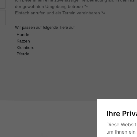
Ich biete Ihnen eine zuverlässige Tierbetreuung an, in dem ic
der gewohnten Umgebung betreue 🐾
Einfach anrufen und ein Termin vereinbaren 🐾
Wir passen auf folgende Tiere auf
Hunde
Katzen
Kleintiere
Pferde
Ihre Pri
Diese Websit
um Ihnen ein