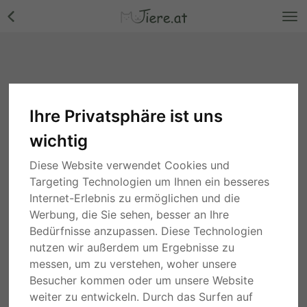
Ihre Privatsphäre ist uns
Bidik, Wellensittich - männlich
wichtig
Wien
vor 4 Jahren
Diese Website verwendet Cookies und
80,00 €
Targeting Technologien um Ihnen ein besseres
Internet-Erlebnis zu ermöglichen und die
Werbung, die Sie sehen, besser an Ihre
Beschreibung
Details
Anbieter
Bedürfnisse anzupassen. Diese Technologien
nutzen wir außerdem um Ergebnisse zu
Das ist Bidissch/Bidik ein zahmer Vogel. Sehr munter und klug.
messen, um zu verstehen, woher unsere
Bidis kann viele Wörter sprechen, vor allem Türkisch. Er kommt
Besucher kommen oder um unsere Website
auf die Schulter, auf die Hand, auf den Esstisch. Er mag sehr
weiter zu entwickeln. Durch das Surfen auf
gerne am Tisch naschen. Gemüsepfanne mag er sehr, aber das