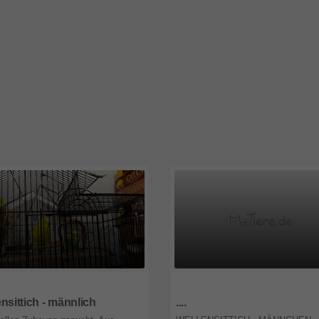
Oberösterreich
2425
Burgenland
nsittich - männlich
....