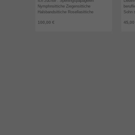
Ich züchte : Sperlingspapageien
Liebev
Nymphnsittiche Ziegensittiche
berufl
Halsbandsittiche Rosellasittiche
Sohn s
Sperlingspapageien pro Stück €40 - €80
Wellen
100,00 €
45,00
(verschiedene Farben) Halsbandsittich
daher 
0.1 €3 ...
...