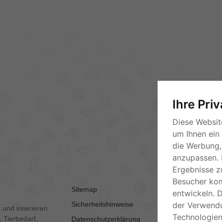
Ihre Pri
Diese Websit
um Ihnen ein
die Werbung, 
anzupassen. 
Ergebnisse z
Besucher ko
Sitemap
AGB
entwickeln. 
Sicherheitshinweise
Kontakt
der Verwend
 und inserieren
Technologien
 Tierbedarf,
Datenschutzerklärung
Impressum