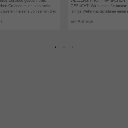
olles Zuhause gesucht. Aus
WELLENSITTICH - MÄNNCHEN
ichen Gründen muss sich mein
GESUCHT! Wir suchen für unsere 
chweren Herzens von seinen drei
jährige Wellenmsittichdame einen
sittichen trennen. Wir suchen
in etwa gleichaltrigen Lebenspartner
 €
auf Anfrage
ein neues, verantwortungsvolles