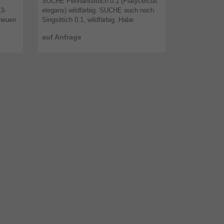
SUCHE Pennantsittich 0.1 (Platycercus
Junge Pfirsi
3-
elegans) wildfärbig. SUCHE auch noch
50€ 1.1 Natur
 neuen
Singsittich 0.1, wildfärbig. Habe
Berpapagei 12
! ...
Wellensittiche div. Farbschläge zum
Zebrafinken a.
auf Anfrage
50,00 €
abgeben - bei Interesse bitte meld ...