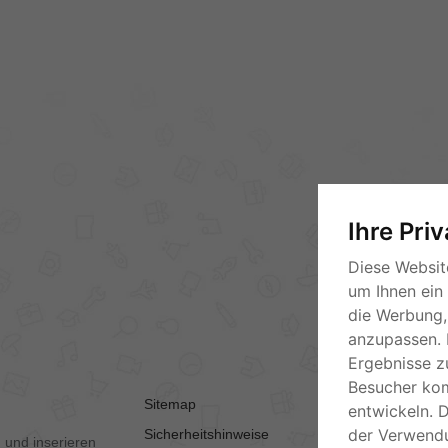
Ihre Pri
Diese Websit
um Ihnen ein
die Werbung, 
anzupassen. 
Ergebnisse z
Besucher ko
Sitemap
AGB
entwickeln. 
der Verwend
Sicherheitshinweise
Kontakt
 und inserieren