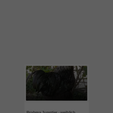
3443
NÖ
Brahma Jungtier - weiblich