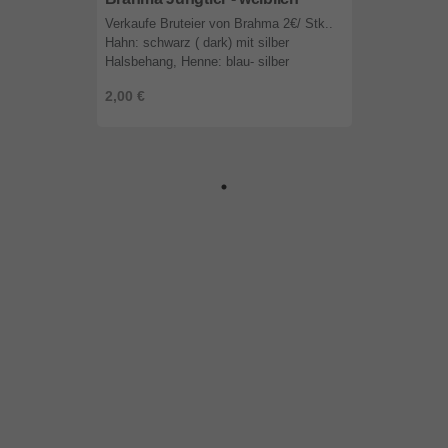
Verkaufe Bruteier von Brahma 2€/ Stk..
Hahn: schwarz ( dark) mit silber
Halsbehang, Henne: blau- silber
gebändert Versand: 12€ 1-2 Werktage,
2,00 €
18€ Express Versand innerhalb
Österreich ...