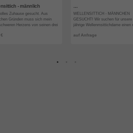
nsittich - männlich
....
olles Zuhause gesucht. Aus
WELLENSITTICH - MÄNNCHEN
ichen Gründen muss sich mein
GESUCHT! Wir suchen für unsere 
chweren Herzens von seinen drei
jährige Wellenmsittichdame einen
sittichen trennen. Wir suchen
in etwa gleichaltrigen Lebenspartner
 €
auf Anfrage
ein neues, verantwortungsvolles