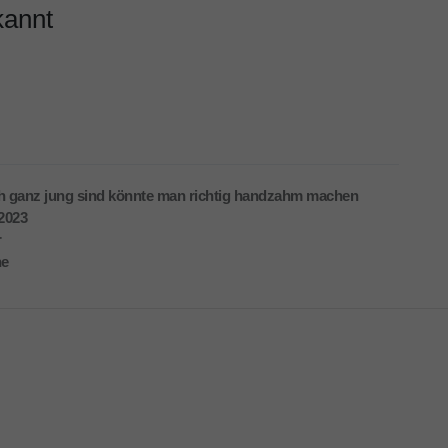
kannt
ch ganz jung sind könnte man richtig handzahm machen
.2023
r
he