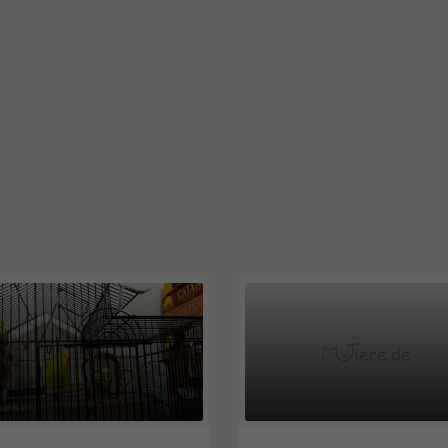
Oberösterreich
2425
Burgenland