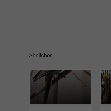
Ähnliches
2540
Niederösterreich
4030