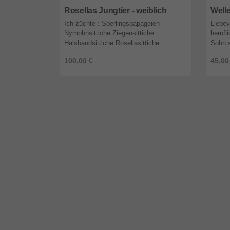
Rosellas Jungtier - weiblich
Welle
Ich züchte : Sperlingspapageien
Liebev
Nymphnsittiche Ziegensittiche
berufl
Halsbandsittiche Rosellasittiche
Sohn s
Sperlingspapageien pro Stück €40 - €80
Wellen
100,00 €
45,00
(verschiedene Farben) Halsbandsittich
daher 
0.1 €3 ...
...