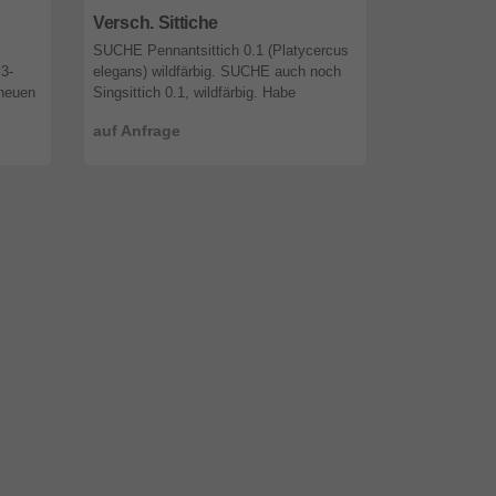
Versch. Sittiche
Fischeri
SUCHE Pennantsittich 0.1 (Platycercus
Junge Pfirsi
3-
elegans) wildfärbig. SUCHE auch noch
50€ 1.1 Natur
 neuen
Singsittich 0.1, wildfärbig. Habe
Berpapagei 12
! ...
Wellensittiche div. Farbschläge zum
Zebrafinken a.
auf Anfrage
50,00 €
abgeben - bei Interesse bitte meld ...