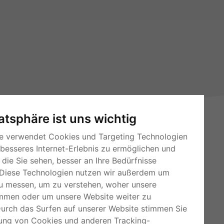
vatsphäre ist uns wichtig
e verwendet Cookies und Targeting Technologien
 besseres Internet-Erlebnis zu ermöglichen und
die Sie sehen, besser an Ihre Bedürfnisse
Diese Technologien nutzen wir außerdem um
u messen, um zu verstehen, woher unsere
RSS-Feeds
mmen oder um unsere Website weiter zu
Für Webmaster
Durch das Surfen auf unserer Website stimmen Sie
ung von Cookies und anderen Tracking-
Kleinanzeigen-Österreich