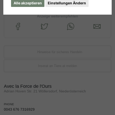
Alle akzeptieren
Einstellungen Ändern
Anzeige weiterempfehlen
Hinweise für sicheres Handeln
Inserat an Tiere.at melden
Avec la Force de l'Ours
Adrian Hoven Str. 21 Wöllersdorf, Niederösterreich
PHONE
0043 676 7316929