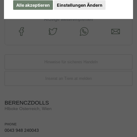
Alle akzeptieren
Einstellungen Ändern
Anzeige weiterempfehlen
Hinweise für sicheres Handeln
Inserat an Tiere.at melden
BERENCZDOLLS
Hlboke Osterreich, Wien
PHONE
0043 948 240043