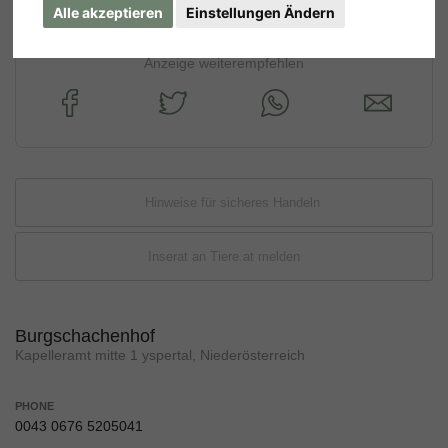
Alle akzeptieren
Einstellungen Ändern
Anzeige weiterempfehlen
Hinweise für sicheres Handeln
Inserat an Tiere.at melden
Burgschachenhof
Kapelleramt mitte 1 yspertal, Niederösterreich
PHONE
0043 0676 5205041