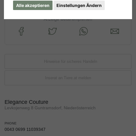
Alle akzeptieren
Einstellungen Ändern
Anzeige weiterempfehlen
Hinweise für sicheres Handeln
Inserat an Tiere.at melden
Elegance Couture
Levkojenweg 8 Guntramsdorf, Niederösterreich
PHONE
0043 0699 11039347