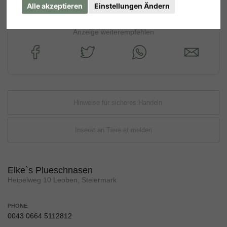
Alle akzeptieren
Einstellungen Ändern
Anzeige weiterempfehlen
Hinweise für sicheres Handeln
Inserat an Tiere.at melden
Elke`s Plueschnasen
Heipelweg 10 Leoben, Steiermark
PHONE
0043 0664 5112812