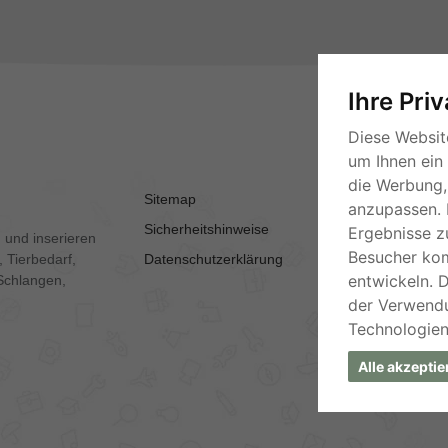
Ihre Pri
Diese Websit
um Ihnen ein
die Werbung, 
Sitemap
AGB
anzupassen. 
Sicherheitshinweise
Kontakt
Ergebnisse z
 und inserieren
Besucher ko
 Tierbedarf,
Datenschutzerklärung
Impressum
entwickeln. 
Schlangen,
der Verwend
Technologien
Alle akzeptie