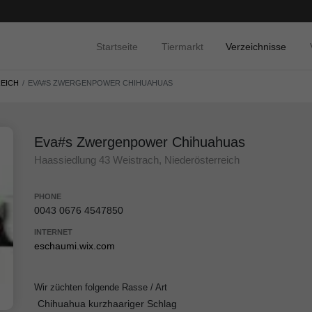
Startseite
Tiermarkt
Verzeichnisse
EICH
EVA#S ZWERGENPOWER CHIHUAHUAS
Eva#s Zwergenpower Chihuahuas
Haassiedlung 43 Weistrach, Niederösterreich
PHONE
0043 0676 4547850
INTERNET
eschaumi.wix.com
Wir züchten folgende Rasse / Art
Chihuahua kurzhaariger Schlag