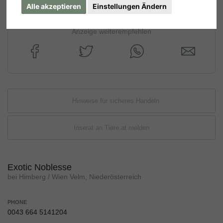
Alle akzeptieren
Einstellungen Ändern
Anzeige weiterempfehlen
Hinweise für sicheres Handeln
Inserat an Tiere.at melden
Exotic Noblesse
bei Himberg / Wien Velm, Niederösterreich
PHONE
0043 664 5141204