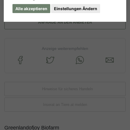
Alle akzeptieren
Einstellungen Ändern
ANFRAGE AN DEN ANBIETER
Anzeige weiterempfehlen
Hinweise für sicheres Handeln
Inserat an Tiere.at melden
Greenlandofjoy Biofarm