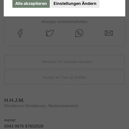
Alle akzeptieren
Einstellungen Ändern
Anzeige weiterempfehlen
Hinweise für sicheres Handeln
Inserat an Tiere.at melden
H.H.J.M.
Ernstbrunn Ernstbrunn, Niederösterreich
PHONE
0043 0676 87832028