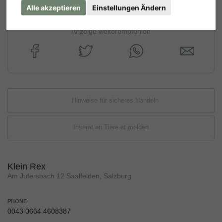
Alle akzeptieren
Einstellungen Ändern
Anzeige weiterempfehlen
Hinweise für sicheres Handeln
Inserat an Tiere.at melden
Klein Rex
Am Jufersbach 12 Saalfelden, Salzburg
PHONE
0043 0664 4608387