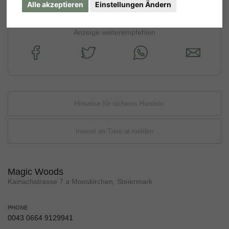
Alle akzeptieren
Einstellungen Ändern
Anzeige weiterempfehlen
Hinweise für sicheres Handeln
Inserat an Tiere.at melden
Magic Woods
Kainachstrasse 7 a Mooskirchen, Steiermark
PHONE
0043 0664 9129941