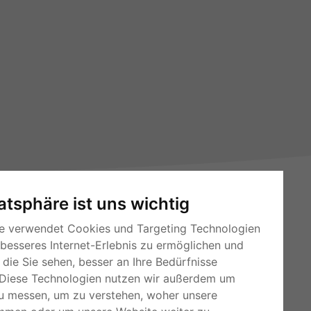
vatsphäre ist uns wichtig
e verwendet Cookies und Targeting Technologien
 besseres Internet-Erlebnis zu ermöglichen und
die Sie sehen, besser an Ihre Bedürfnisse
RSS-Feeds
Diese Technologien nutzen wir außerdem um
Für Webmaster
u messen, um zu verstehen, woher unsere
Kleinanzeigen-Österreich