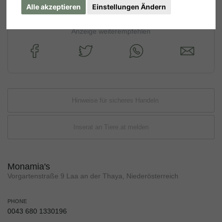
Alle akzeptieren
Einstellungen Ändern
Anzeige weiterempfehlen
Hinweise für sicheres Handeln
Inserat an Tiere.at melden
Monamia's
Vorgartenstraße 9 Laa an der Thaya, Niederösterreich
PHONE
0043 680 1330196