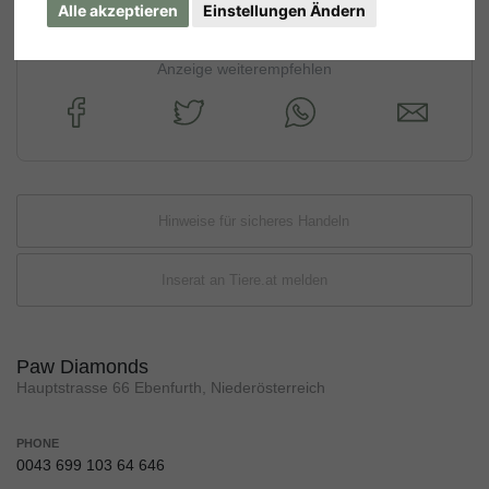
Alle akzeptieren
Einstellungen Ändern
Anzeige weiterempfehlen
Hinweise für sicheres Handeln
Inserat an Tiere.at melden
Paw Diamonds
Hauptstrasse 66 Ebenfurth, Niederösterreich
PHONE
0043 699 103 64 646