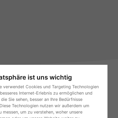
vatsphäre ist uns wichtig
e verwendet Cookies und Targeting Technologien
 besseres Internet-Erlebnis zu ermöglichen und
die Sie sehen, besser an Ihre Bedürfnisse
RSS-Feeds
Diese Technologien nutzen wir außerdem um
Für Webmaster
u messen, um zu verstehen, woher unsere
Kleinanzeigen-Österreich