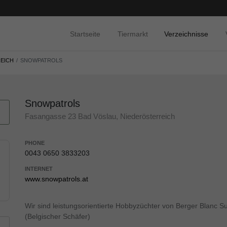
Startseite
Tiermarkt
Verzeichnisse
EICH
SNOWPATROLS
Snowpatrols
Fasangasse 23 Bad Vöslau, Niederösterreich
PHONE
0043 0650 3833203
INTERNET
www.snowpatrols.at
Wir sind leistungsorientierte Hobbyzüchter von Berger Blanc S
(Belgischer Schäfer)