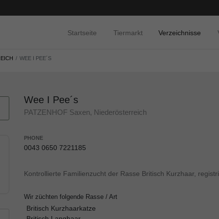
Startseite
Tiermarkt
Verzeichnisse
EICH
WEE I PEE´S
Wee I Pee´s
PATZENHOF Saxen, Niederösterreich
PHONE
0043 0650 7221185
Kontrollierte Familienzucht der Rasse Britisch Kurzhaar, registr
Wir züchten folgende Rasse / Art
Britisch Kurzhaarkatze
Britisch Langhaar