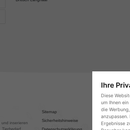
Ihre Pri
Diese Websit
um Ihnen ein
die Werbung, 
Sitemap
AGB
anzupassen. 
Sicherheitshinweise
Kontakt
 und inserieren
Ergebnisse z
 Tierbedarf,
Datenschutzerklärung
Impressum