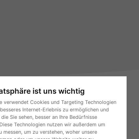
vatsphäre ist uns wichtig
e verwendet Cookies und Targeting Technologien
 besseres Internet-Erlebnis zu ermöglichen und
die Sie sehen, besser an Ihre Bedürfnisse
RSS-Feeds
Diese Technologien nutzen wir außerdem um
Für Webmaster
u messen, um zu verstehen, woher unsere
Kleinanzeigen-Österreich