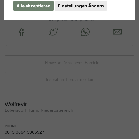
Alle akzeptieren
Einstellungen Ändern
Anzeige weiterempfehlen
Hinweise für sicheres Handeln
Inserat an Tiere.at melden
Wolfrevir
Löbersdorf Hürm, Niederösterreich
PHONE
0043 0664 3365527